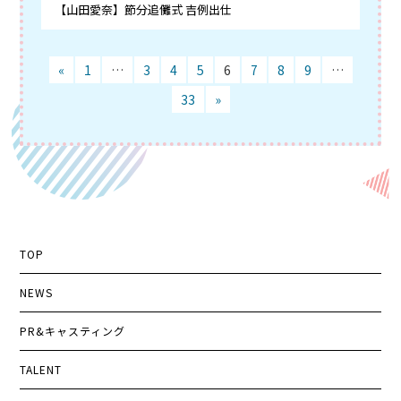
【山田愛奈】節分追儺式 吉例出仕
«
1
…
3
4
5
6
7
8
9
…
33
»
TOP
NEWS
PR&キャスティング
TALENT