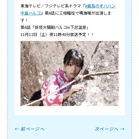
東海テレビ／フジテレビ系ドラマ『
#最高のオバハン
中島ハルコ
』第6話に三枝瞳役で鳴海唯が出演しま
す！
第6話「妖怪大騒動ハルコin下呂温泉」
11月12日（土）夜11時40分放送予定！！
← 前ページへ
次ページへ →