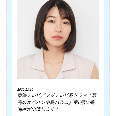
2022.11.10
東海テレビ／フジテレビ系ドラマ『最
高のオバハン中島ハルコ』第6話に鳴
海唯が出演します！