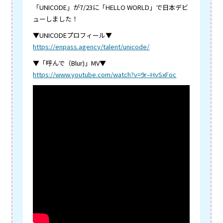
「UNICODE」が7/23に「HELLO WORLD」で日本デビ
ューしました！
▼UNICODEプロフィール▼
https://enpass.agency/talent/unicode/
▼「呼んで（Blur)」MV▼
https://www.youtube.com/watch?v=9r–HvSxFoc