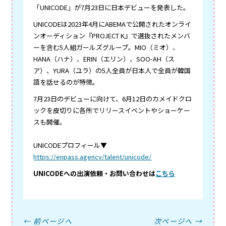
「UNICODE」が7月23日に日本デビューを発表した。
UNICODEは2023年4月にABEMAで公開されたオンライ
ンオーディション『PROJECT K』で選抜されたメンバ
ーを含む5人組ガールズグループ。MIO（ミオ）、
HANA（ハナ）、ERIN（エリン）、SOO-AH（ス
ア）、YURA（ユラ）の5人全員が日本人で全員が韓国
語を話せるのが特徴。
7月23日のデビューに向けて、6月12日のカメイドクロ
ックを皮切りに各所でリリースイベントやショーケー
スも開催。
UNICODEプロフィール▼
https://enpass.agency/talent/unicode/
UNICODEへの出演依頼・お問い合わせは
こちら
← 前ページへ
次ページへ →