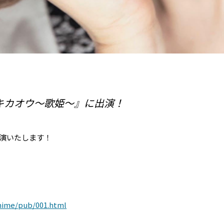
キカオウ～歌姫～』に出演！
出演いたします！
ahime/pub/001.html