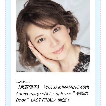
2026.03.13
【南野陽子】『YOKO MINAMINO 40th
Anniversary 〜ALL singles 〜＂楽園の
Door＂ LAST FINAL』開催！